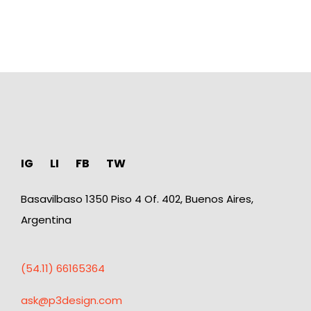
IG
LI
FB
TW
Basavilbaso 1350 Piso 4 Of. 402, Buenos Aires,
Argentina
(54.11) 66165364
ask@p3design.com