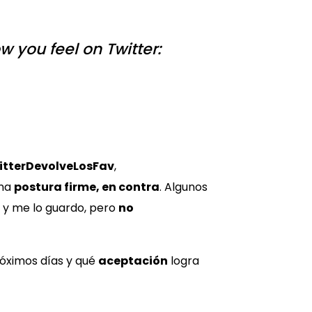
 you feel on Twitter:
tterDevolveLosFav
,
una
postura firme, en contra
. Algunos
í y me lo guardo, pero
no
óximos días y qué
aceptación
logra