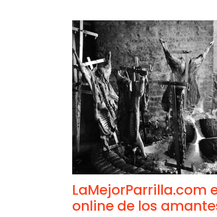
LaMejorParrilla.com e
online de los amantes