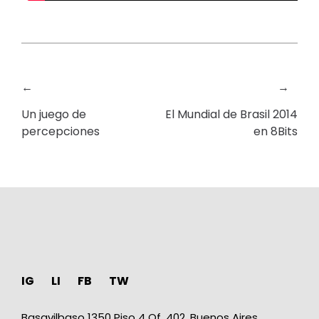
←
→
Un juego de
El Mundial de Brasil 2014
percepciones
en 8Bits
IG
LI
FB
TW
Basavilbaso 1350 Piso 4 Of. 402, Buenos Aires,