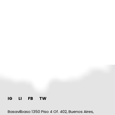
←
→
Start Up Your Life
Interés del Pokémon Go
a lo largo del tiempo
IG
LI
FB
TW
Basavilbaso 1350 Piso 4 Of. 402, Buenos Aires,