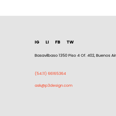
IG
LI
FB
TW
Basavilbaso 1350 Piso 4 Of. 402, Buenos Ai
(54.11) 66165364
ask@p3design.com