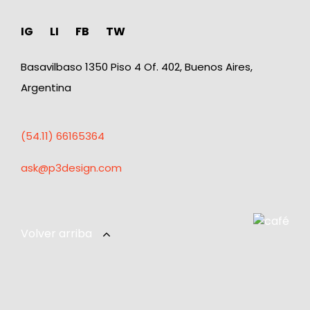
IG
LI
FB
TW
Basavilbaso 1350 Piso 4 Of. 402, Buenos Aires,
Argentina
(54.11) 66165364
ask@p3design.com
Volver arriba