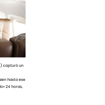
S
) capturó un
uien hasta ese
o» 24 horas,