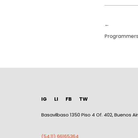
←
Programmers w
IG
LI
FB
TW
Basavilbaso 1350 Piso 4 Of. 402, Buenos Ai
(54.11) 66165364