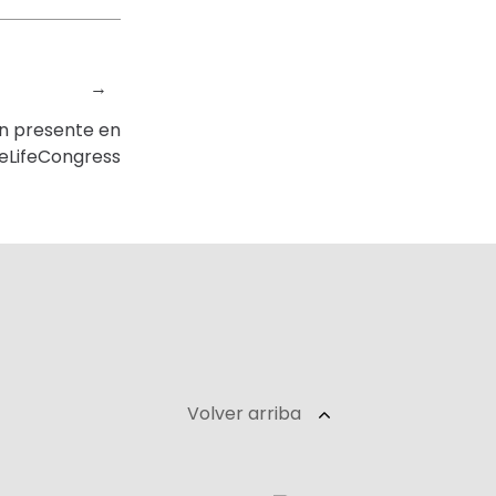
→
n presente en
leLifeCongress‬
Volver arriba