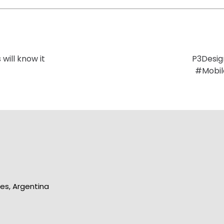
ill know it
P3Desig
‪#‎Mobi
res, Argentina