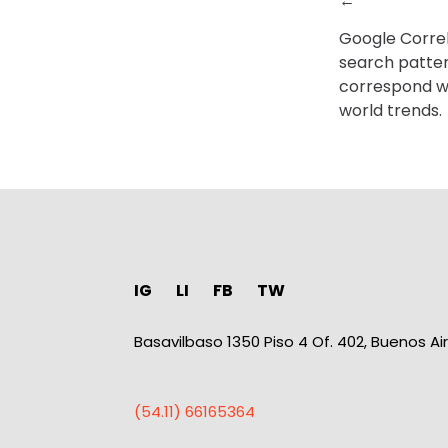
←
Google Correl
search patte
correspond wi
world trends.
IG
LI
FB
TW
Basavilbaso 1350 Piso 4 Of. 402, Buenos Ai
(54.11) 66165364