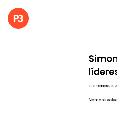
Simon
lídere
20 de febrero, 201
Siempre volve