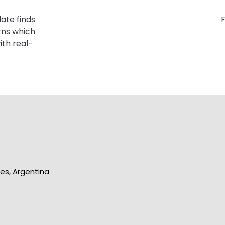
ate finds
rns which
th real-
res, Argentina