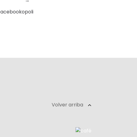
→
Facebookopoli
Volver arriba