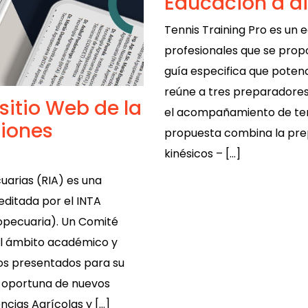
Educación a di
Tennis Training Pro es un e
profesionales que se pro
guía especifica que potenc
reúne a tres preparadores 
sitio Web de la
el acompañamiento de tenis
ciones
propuesta combina la prep
kinésicos – […]
uarias (RIA) es una
editada por el INTA
ropecuaria). Un Comité
el ámbito académico y
ulos presentados para su
ón oportuna de nuevos
ncias Agrícolas y […]