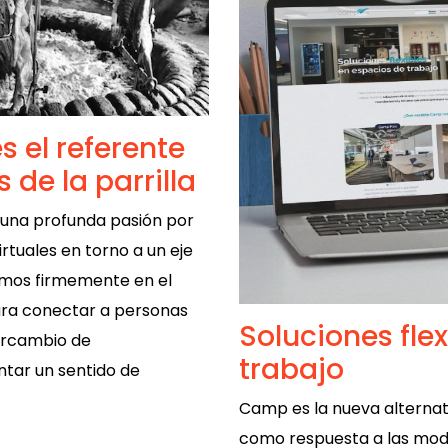
s el referente
 de la parrilla
una profunda pasión por
rtuales en torno a un eje
emos firmemente en el
ara conectar a personas
Soluciones fle
ntercambio de
trabajo
ntar un sentido de
Camp es la nueva alternat
como respuesta a las mod