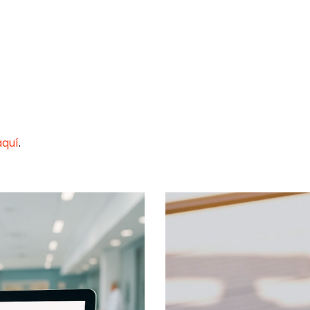
aquí
.