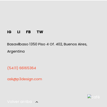
IG
LI
FB
TW
Basavilbaso 1350 Piso 4 Of. 402, Buenos Aires,
Argentina
(54.11) 66165364
ask@p3design.com
Volver arriba