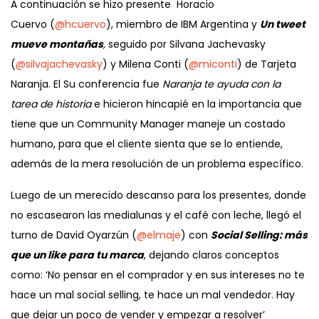
A continuación se hizo presente Horacio
Cuervo (
@hcuervo
), miembro de IBM Argentina y
Un tweet
mueve montañas
,
seguido por Silvana Jachevasky
(
@silvajachevasky
) y Milena Conti (
@miconti
) de Tarjeta
Naranja. El Su conferencia fue
Naranja te ayuda con la
tarea de historia
e hicieron hincapié en la importancia que
tiene que un Community Manager maneje un costado
humano, para que el cliente sienta que se lo entiende,
además de la mera resolución de un problema específico.
Luego de un merecido descanso para los presentes, donde
no escasearon las medialunas y el café con leche, llegó el
turno de David Oyarzún (
@elmaje
) con
Social Selling: más
que un like para tu marca
, dejando claros conceptos
como: ‘No pensar en el comprador y en sus intereses no te
hace un mal social selling, te hace un mal vendedor. Hay
que dejar un poco de vender y empezar a resolver’