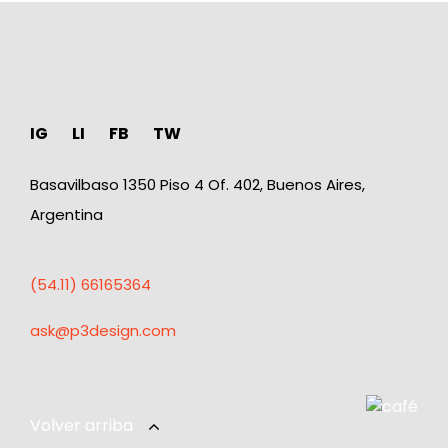
IG
LI
FB
TW
Basavilbaso 1350 Piso 4 Of. 402, Buenos Aires,
Argentina
(54.11) 66165364
ask@p3design.com
Volver arriba