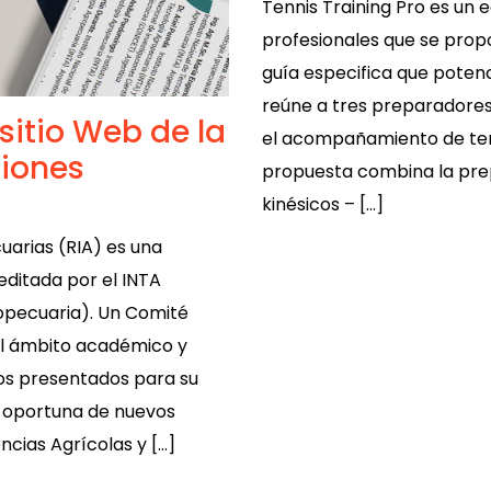
Tennis Training Pro es un e
profesionales que se pro
guía especifica que potenc
reúne a tres preparadores 
sitio Web de la
el acompañamiento de tenis
ciones
propuesta combina la prep
kinésicos – […]
uarias (RIA) es una
editada por el INTA
ropecuaria). Un Comité
el ámbito académico y
ulos presentados para su
ón oportuna de nuevos
ncias Agrícolas y […]