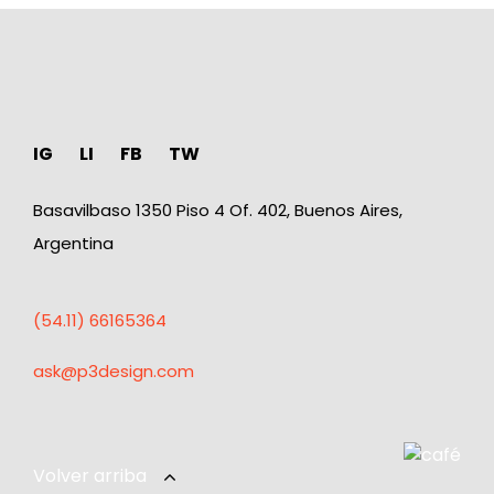
IG
LI
FB
TW
Basavilbaso 1350 Piso 4 Of. 402, Buenos Aires,
Argentina
(54.11) 66165364
ask@p3design.com
Volver arriba