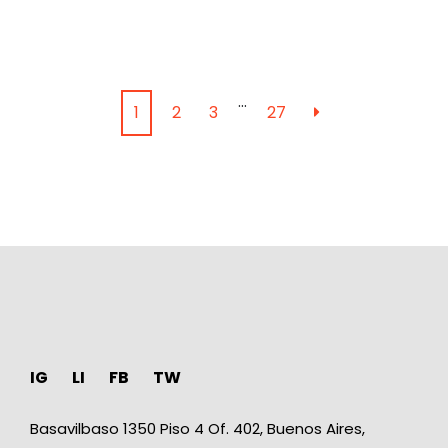
…
1
2
3
27
IG
LI
FB
TW
Basavilbaso 1350 Piso 4 Of. 402, Buenos Aires,