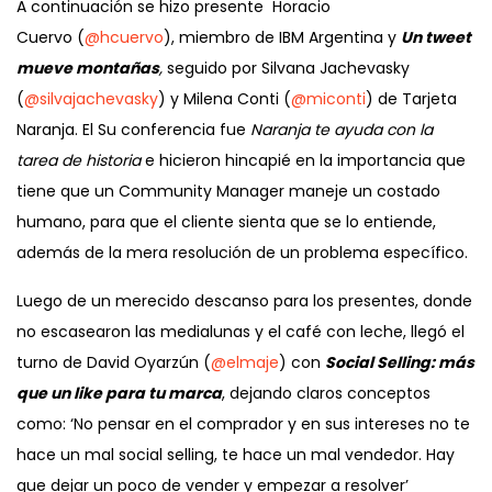
A continuación se hizo presente Horacio
Cuervo (
@hcuervo
), miembro de IBM Argentina y
Un tweet
mueve montañas
,
seguido por Silvana Jachevasky
(
@silvajachevasky
) y Milena Conti (
@miconti
) de Tarjeta
Naranja. El Su conferencia fue
Naranja te ayuda con la
tarea de historia
e hicieron hincapié en la importancia que
tiene que un Community Manager maneje un costado
humano, para que el cliente sienta que se lo entiende,
además de la mera resolución de un problema específico.
Luego de un merecido descanso para los presentes, donde
no escasearon las medialunas y el café con leche, llegó el
turno de David Oyarzún (
@elmaje
) con
Social Selling: más
que un like para tu marca
, dejando claros conceptos
como: ‘No pensar en el comprador y en sus intereses no te
hace un mal social selling, te hace un mal vendedor. Hay
que dejar un poco de vender y empezar a resolver’