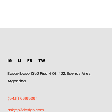
IG
LI
FB
TW
Basavilbaso 1350 Piso 4 Of. 402, Buenos Aires,
Argentina
(54.11) 66165364
ask@p3design.com