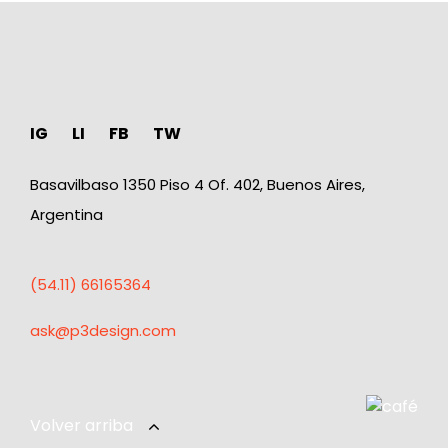
IG
LI
FB
TW
Basavilbaso 1350 Piso 4 Of. 402, Buenos Aires,
Argentina
(54.11) 66165364
ask@p3design.com
Volver arriba