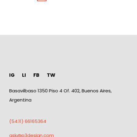
IG
LI
FB
TW
Basavilbaso 1350 Piso 4 Of. 402, Buenos Aires,
Argentina
(54.11) 66165364
ask@p3design.com