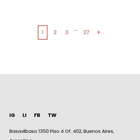
…
1
2
3
27
IG
LI
FB
TW
Basavilbaso 1350 Piso 4 Of. 402, Buenos Aires,