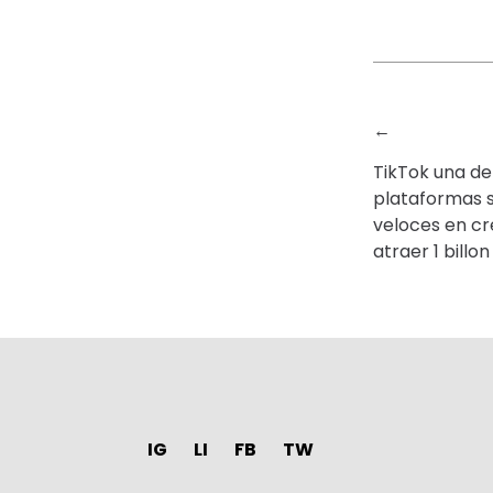
←
TikTok una de
plataformas 
veloces en cr
atraer 1 billo
IG
LI
FB
TW