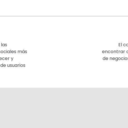
 las
El 
sociales más
encontrar 
ecer y
de negocio
n de usuarios