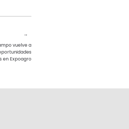
→
campo vuelve a
oportunidades
s en Expoagro