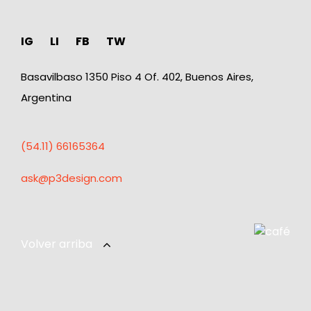
IG
LI
FB
TW
Basavilbaso 1350 Piso 4 Of. 402, Buenos Aires,
Argentina
(54.11) 66165364
ask@p3design.com
Volver arriba