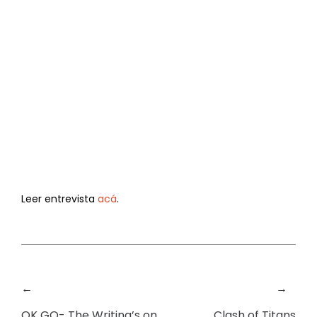
Leer entrevista
acá
.
←
→
OK GO- The Writing’s on
Clash of Titans